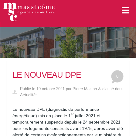
Mon compte
Ma sélection
0
Nos offres
LE NOUVEAU DPE
Vendre un bien
0
Publié le
19 octobre 2021
par
Pierre Maison
classé dans
&
Gérer un bien
Actualités
.
Louer un bien
Le nouveau DPE (diagnostic de performance
er
énergétique) mis en place le 1
juillet 2021 et
Estimer votre bien
temporairement suspendu depuis le 24 septembre 2021
pour les logements construits avant 1975, après avoir été
Visite virtuelle 3D
alerté de certains dysfonctionnements par le ministère du